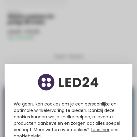
WAGO
WAGO Lasklem | 5-
polig | 25 stuks
€16,99
€19,99
Op voorraad
Toon
1
-
3
van 3
Abonneer nu op onze nieuwsbrief
We gebruiken cookies om je een persoonlijke en
Blijf op de hoogte over onze laatste acties
optimale winkelervaring te bieden. Dankzij deze
cookies kunnen we je sneller helpen, relevante
producten aanbevelen en zorgen dat alles soepel
verloopt. Meer weten over cookies?
Lees hier
ons
cookiebeleid.