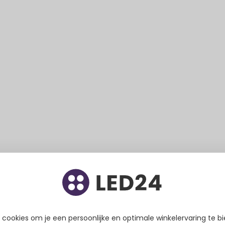
cookies om je een persoonlijke en optimale winkelervaring te bi