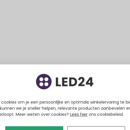
cookies om je een persoonlijke en optimale winkelervaring te bi
kunnen we je sneller helpen, relevante producten aanbevelen e
verloopt. Meer weten over cookies?
Lees hier
ons cookiebeleid.