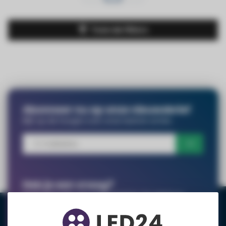
Toon de filters
Abonneer nu op onze nieuwsbrief
Blijf op de hoogte over onze laatste acties
Heb je een vraag?
Praat met een van onze experts! Via telefoon,
chat of email.