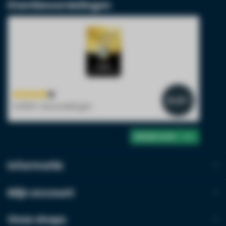
Klantbeoordelingen
4.4
/5
14.800+ beoordelingen
Bekijk meer
Informatie
Mijn account
Onze shops