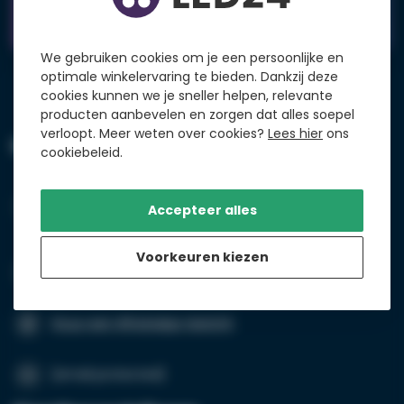
Klantenservice
We gebruiken cookies om je een persoonlijke en
optimale winkelervaring te bieden. Dankzij deze
cookies kunnen we je sneller helpen, relevante
producten aanbevelen en zorgen dat alles soepel
verloopt. Meer weten over cookies?
Lees hier
ons
LED24
cookiebeleid.
Suikersilo-West 35
1165 MP Amsterdam-Halfweg
Accepteer alles
Nederland
Voorkeuren kiezen
+31 (0)20 26 100 03
Stuur een WhatsApp-bericht
[email protected]