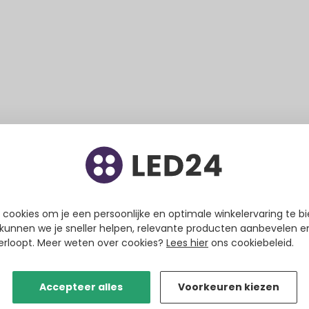
cookies om je een persoonlijke en optimale winkelervaring te bi
kunnen we je sneller helpen, relevante producten aanbevelen e
verloopt. Meer weten over cookies?
Lees hier
ons cookiebeleid.
Accepteer alles
Voorkeuren kiezen