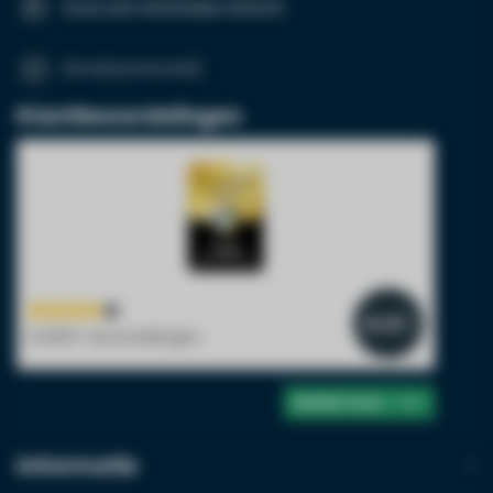
Stuur een WhatsApp-bericht
[email protected]
Klantbeoordelingen
4.4
/5
14.800+ beoordelingen
Bekijk meer
Informatie