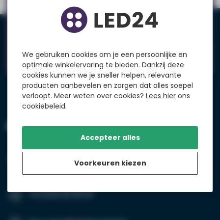
Heb je een vraag?
Praat met een van onze experts! Via telefoon,
chat of email.
Klantenservice
We gebruiken cookies om je een persoonlijke en
optimale winkelervaring te bieden. Dankzij deze
cookies kunnen we je sneller helpen, relevante
producten aanbevelen en zorgen dat alles soepel
verloopt. Meer weten over cookies?
Lees hier
ons
cookiebeleid.
LED24
Accepteer alles
Suikersilo-West 35
1165 MP Amsterdam-Halfweg
Voorkeuren kiezen
Nederland
+31 (0)20 26 100 03