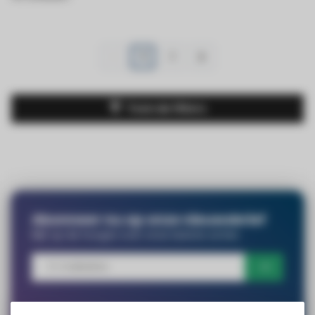
1
2
Toon de filters
Abonneer nu op onze nieuwsbrief
Blijf op de hoogte over onze laatste acties