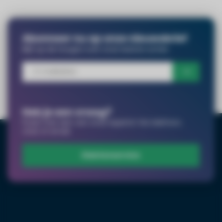
Abonneer nu op onze nieuwsbrief
Blijf op de hoogte over onze laatste acties
Heb je een vraag?
Praat met een van onze experts! Via telefoon,
chat of email.
Klantenservice