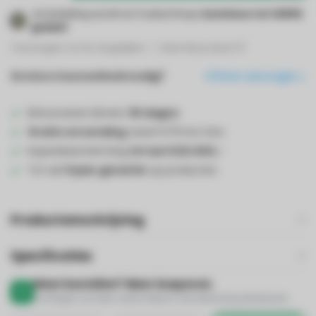
Je bestelling wordt via Trusted Shops
kosteloos tot €2500
gedekt
!
Toevoegen om te vergelijken
Deel dit product
Grotere hoeveelheid nodig?
Offerte aanvragen
Retourneren binnen
30 dagen
Gratis verzending
vanaf €75 incl. btw
Kopersbescherming
tot wel €20.000,-
Tot wel
5 jaar garantie
op producten
Productomschrijving
Specificaties
Meer bestellen? Meer besparen.
Kortingen worden automatisch verrekend bij afrekenen