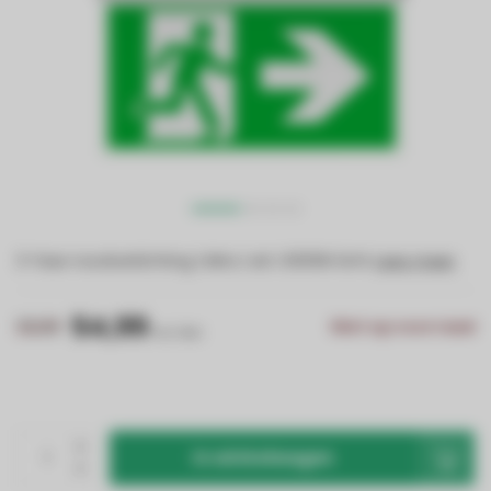
3-fase noodverlichting | Mira | wit | 6000K licht
Lees meer
.
54,99
59,99
Niet op voorraad
Incl. btw
In winkelwagen