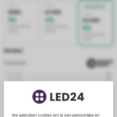
VANAF
VANAF
BESTE DEAL
€500
€1.000
VANAF
3%
4%
€2.000
korting op het
korting op het
5%
totaal
totaal
korting op het
totaal
Reviews
0
review(s)
0%
0%
0%
0%
0%
We gebruiken cookies om je een persoonlijke en