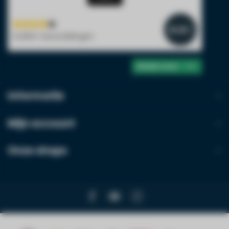
Emailadres*
4.4
/5
14.800+ beoordelingen
Telefoonnummer*
Bekijk meer
Informatie
Bedrijfsnaam
Mijn account
Onze shops
BTW-nummer
Product*
Hoeveelheid*