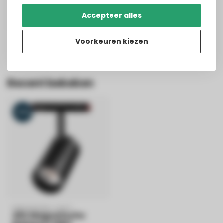
Ziet er strak uit. Goede lichtopbrengst
Accepteer alles
Geplaatst op
11/12/2023
Voorkeuren kiezen
Recent bekeken
-38%
MIBOXER/MI-LIGHT
48V Magnetische