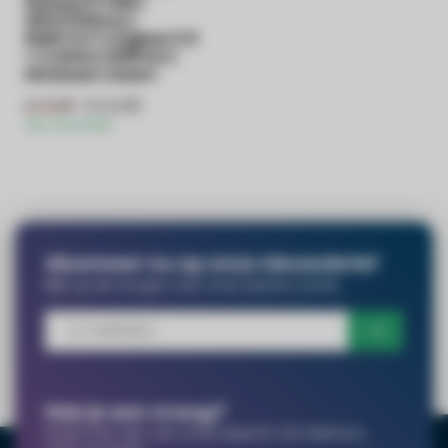
Railspot | 12W |
Ø63x130mm |
RGB+CCT | Zigbee 3.0
+ 2.4GHz | 1000 lm |
Dimbaar | Zwart
€44,99
€72,99
Op voorraad
Abonneer nu op onze nieuwsbrief
Blijf op de hoogte over onze laatste acties
Heb je een vraag?
Praat met een van onze experts! Via telefoon,