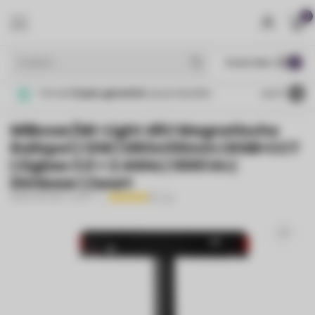
0
MENU
€
Incl. btw
Tot wel
5 jaar garantie
op producten
4.4
/5
MiBoxer/Mi-Light 48V Magnetische
Railspot | 12W | Ø63x130mm | RGB+CCT
| Zigbee 3.0 + 2.4GHz | 1000 lm |
Dimbaar | Zwart
MIBOXER/MI-LIGHT
(2)