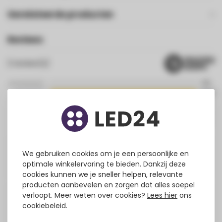
Gerelateerde producten
Reviews
2
review(s)
0%
100%
0%
0%
0%
eden parquets parquets
We gebruiken cookies om je een persoonlijke en
optimale winkelervaring te bieden. Dankzij deze
Geplaatst op
2/2/2026
Translated from
cookies kunnen we je sneller helpen, relevante
producten aanbevelen en zorgen dat alles soepel
verloopt. Meer weten over cookies?
Lees hier
ons
Anonymous
cookiebeleid.
Mooi design