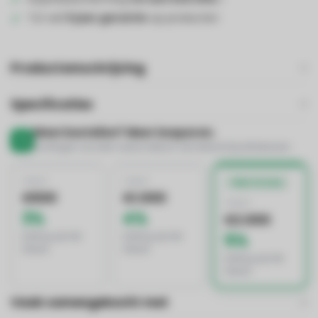
Tot wel
5 jaar garantie
op producten
Productomschrijving
Specificaties
Meer bestellen? Meer besparen.
Kortingen worden automatisch verrekend bij afrekenen
VANAF
VANAF
BESTE DEAL
€500
€1.000
VANAF
3%
4%
€2.000
korting op het
korting op het
5%
totaal
totaal
korting op het
totaal
Vaak samengekocht met