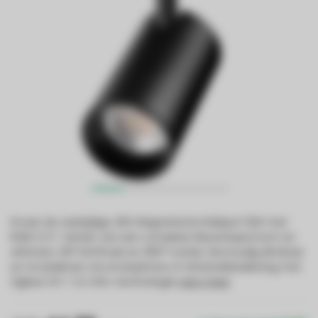
Ervaar de veelzijdige 48V Magnetische Railspot 12W met
RGB+CCT. Geniet van een compleet kleurenspectrum en
wittinten, 36° lichthoek en 360° rotatie. Eenvoudig dimbaar
en te bedienen via smartphone of afstandsbediening met
Zigbee 3.0 + 2.4 GHz-technologie
Lees meer
.