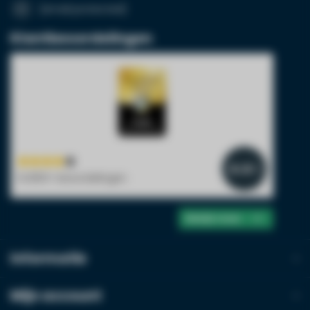
[email protected]
Klantbeoordelingen
Bedrijfsnaam
BTW-nummer
4.4
/5
14.800+ beoordelingen
Product*
Hoeveelheid*
Bekijk meer
Opmerkingen
Informatie
Mijn account