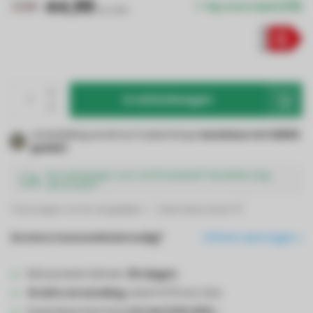
44,99
72,99
Op voorraad (218)
Incl. btw
In winkelwagen
Je bestelling wordt via Trusted Shops
kosteloos tot €2500
gedekt
!
Op werkdagen voor 22:00 besteld? Dezelfde dag
verzonden!
Toevoegen om te vergelijken
Deel dit product
Grotere hoeveelheid nodig?
Offerte aanvragen
Retourneren binnen
30 dagen
Gratis verzending
vanaf €75 incl. btw
Kopersbescherming
tot wel €20.000,-