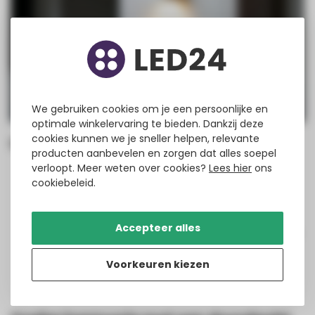
We gebruiken cookies om je een persoonlijke en
optimale winkelervaring te bieden. Dankzij deze
cookies kunnen we je sneller helpen, relevante
Onze topkeuzes:
producten aanbevelen en zorgen dat alles soepel
Up & down lights
voor lichteffecten langs je
verloopt. Meer weten over cookies?
Lees hier
ons
muren
cookiebeleid.
Zwenkbare spots
om specifieke objecten of
gebieden uit te lichten
Accepteer alles
Dimbare modellen
voor volledige controle over
de lichtintensiteit
Voorkeuren kiezen
Indirecte wandverlichting
voor een zachte,
diffuse gloed die vermoeidheid tegengaat