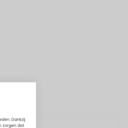
eden. Dankzij
n zorgen dat