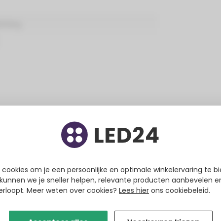
ichting
cookies om je een persoonlijke en optimale winkelervaring te bi
kunnen we je sneller helpen, relevante producten aanbevelen e
verloopt. Meer weten over cookies?
Lees hier
ons cookiebeleid.
0%
0%
0%