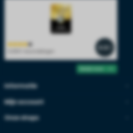
Bedrijfsnaam
BTW-nummer
4.4
/5
14.800+ beoordelingen
Product*
Hoeveelheid*
Bekijk meer
Informatie
Opmerkingen
Mijn account
Onze shops