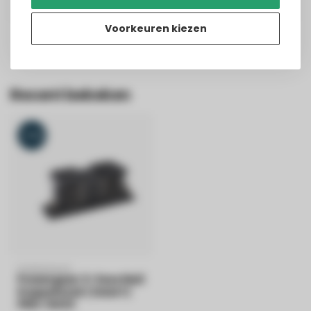
Geplaatst op
5/1/2025
Voorkeuren kiezen
Recent bekeken
-13%
POWERGEAR
Powergear 3-fase Rail
Koppelstuk | Zwart |
PRO-0433