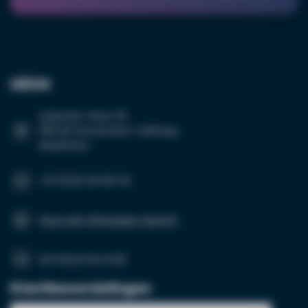
Grotere hoeveelheid
LED24
nodig?
Suikersilo-West 35
1165 MP Amsterdam-Halfweg
Nederland
Naam*
+31 (0)20 26 100 03
Emailadres*
Stuur een WhatsApp-bericht
[email protected]
Telefoonnummer*
Klantbeoordelingen