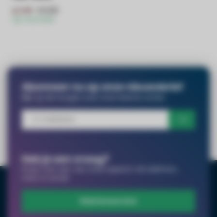
€6,99
€7,99
Op voorraad
Abonneer nu op onze nieuwsbrief
Blijf op de hoogte over onze laatste acties
Heb je een vraag?
Praat met een van onze experts! Via telefoon,
chat of email.
Klantenservice