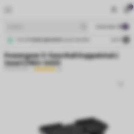
0
MENU
€
Incl. btw
Tot wel
5 jaar garantie
op producten
4.4
/5
Powergear 3-fase Rail Koppelstuk |
Zwart | PRO-0433
POWERGEAR
(4)