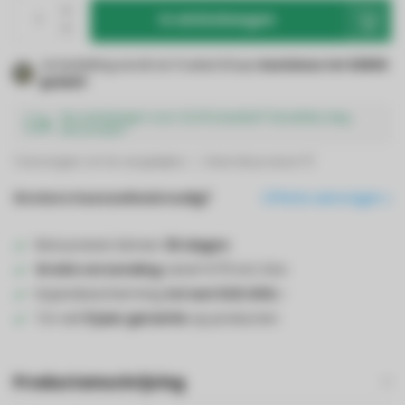
In winkelwagen
Je bestelling wordt via Trusted Shops
kosteloos tot €2500
gedekt
!
Op werkdagen voor 22:00 besteld? Dezelfde dag
verzonden!
Toevoegen om te vergelijken
Deel dit product
Grotere hoeveelheid nodig?
Offerte aanvragen
Retourneren binnen
30 dagen
Gratis verzending
vanaf €75 incl. btw
Kopersbescherming
tot wel €20.000,-
Tot wel
5 jaar garantie
op producten
Productomschrijving