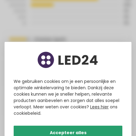
25%
0%
0%
0%
Christian Speth
Geplaatst op
3/30/2026
Translated from
JEAN BIOKOU
Geplaatst op
5/28/2025
Translated from
We gebruiken cookies om je een persoonlijke en
optimale winkelervaring te bieden. Dankzij deze
cookies kunnen we je sneller helpen, relevante
ALBERT TONYE
producten aanbevelen en zorgen dat alles soepel
verloopt. Meer weten over cookies?
Lees hier
ons
Geplaatst op
5/7/2025
Translated from
cookiebeleid.
Alno Van den Boogaard
Accepteer alles