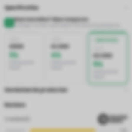
Specificaties
Meer bestellen? Meer besparen.
Kortingen worden automatisch verrekend bij afrekenen
VANAF
VANAF
BESTE DEAL
€500
€1.000
VANAF
3%
4%
€2.000
korting op het
korting op het
5%
totaal
totaal
korting op het
totaal
Gerelateerde producten
Reviews
4
review(s)
75%