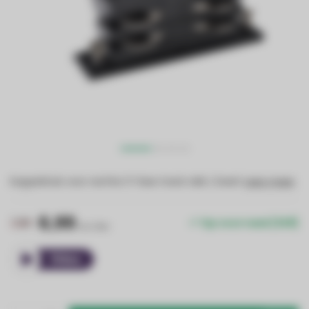
Koppelstuk voor rechte 3-fase track rails | Zwart
Lees meer
.
6,99
7,99
Op voorraad (329)
Incl. btw