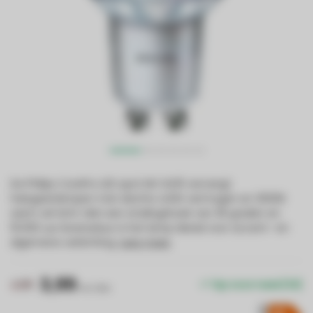
De Philips CorePro LED spot MV GU10 vervangt
halogeenlampen met slechts 4,6W vermogen en 3000K
warm wit licht. Met een stralingshoek van 36 graden en
15.000 uur levensduur is het lamp ideaal voor accent- en
algemene verlichting.
Lees meer
.
3,99
4,99
Op voorraad (14)
Incl. btw