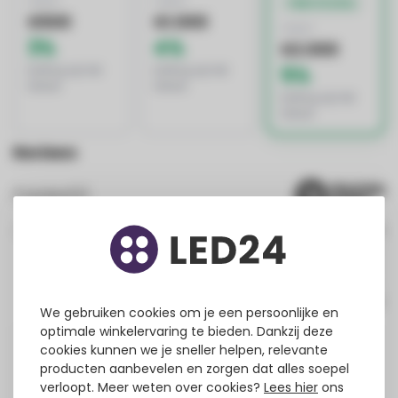
VANAF
VANAF
BESTE DEAL
€500
€1.000
VANAF
3%
4%
€2.000
korting op het
korting op het
5%
totaal
totaal
korting op het
totaal
Reviews
3
review(s)
67%
0%
0%
0%
33%
We gebruiken cookies om je een persoonlijke en
optimale winkelervaring te bieden. Dankzij deze
Wolfgang Hess
cookies kunnen we je sneller helpen, relevante
producten aanbevelen en zorgen dat alles soepel
Geplaatst op
10/27/2025
Translated from
verloopt. Meer weten over cookies?
Lees hier
ons