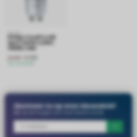
PHILIPS
Philips CorePro LED
Spot | GU10 | 4,6W |
3000K | 36D
€3,99
€4,99
Op voorraad
Abonneer nu op onze nieuwsbrief
Blijf op de hoogte over onze laatste acties