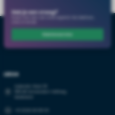
Heb je een vraag?
Praat met een van onze experts! Via telefoon,
chat of email.
Klantenservice
Grotere hoeveelheid
nodig?
LED24
Naam*
Suikersilo-West 35
1165 MP Amsterdam-Halfweg
Nederland
Emailadres*
+31 (0)20 26 100 03