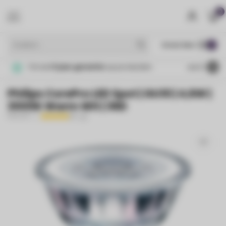
0
MENU
€
Incl. btw
Tot wel
5 jaar garantie
op producten
4.4
/5
Philips CorePro LED Spot | GU10 | 4,6W |
3000K Warm Wit | 36D
PHILIPS
(3)