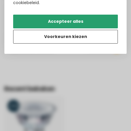
cookiebeleid.
Tim Ernst
Accepteer alles
Geplaatst op
8/1/2025
Translated from
Voorkeuren kiezen
Florian Kolb
Geplaatst op
7/28/2025
Translated from
Recent bekeken
-20%