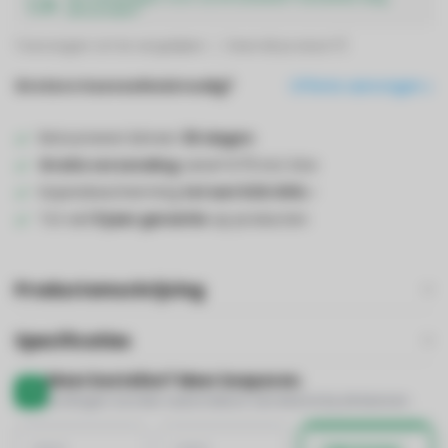
verzonden!
Toevoegen om te vergelijken
Deel dit product
Grotere hoeveelheid nodig?
Offerte aanvragen
Retourneren binnen
30 dagen
Gratis verzending
vanaf €75 incl. btw
Kopersbescherming
tot wel €20.000,-
Tot wel
5 jaar garantie
op producten
Productomschrijving
Specificaties
Meer bestellen? Meer besparen.
Kortingen worden automatisch verrekend bij afrekenen