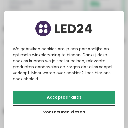
korting op het
korting op het
5%
totaal
totaal
korting op het
totaal
Reviews
0
review(s)
We gebruiken cookies om je een persoonlijke en
0%
optimale winkelervaring te bieden. Dankzij deze
0%
cookies kunnen we je sneller helpen, relevante
0%
producten aanbevelen en zorgen dat alles soepel
0%
verloopt. Meer weten over cookies?
Lees hier
ons
0%
cookiebeleid.
Accepteer alles
Recent bekeken
Voorkeuren kiezen
-13%