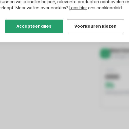
kunnen we je sneller helpen, relevante producten aanbevelen e
verloopt. Meer weten over cookies?
Lees hier
ons cookiebeleid.
Accepteer alles
Voorkeuren kiezen
Meer be
Kortingen
VANAF
€500
3%
korting op het