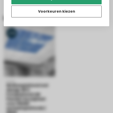
Voorkeuren kiezen
Recent bekeken
-21%
PURPL
Wolkenplafond met
design #3 |
Fotoplafond LED
Paneel | Acrylplaat
voor 60x60
systeemplafonds |
IMG5