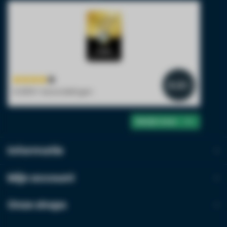
Bedrijfsnaam
BTW-nummer
4.4
/5
14.800+ beoordelingen
Product*
Hoeveelheid*
Bekijk meer
Informatie
Opmerkingen
Mijn account
Onze shops