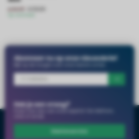
€109,99
€139,99
Op voorraad
Abonneer nu op onze nieuwsbrief
Blijf op de hoogte over onze laatste acties
Heb je een vraag?
Praat met een van onze experts! Via telefoon,
chat of email.
Klantenservice