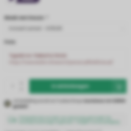
Maak een keuze:
*
Foto
TypeError: Failed to fetch
https://www.led24.nl/search/panacryl60x60cloud/
In winkelwagen
Je bestelling wordt via Trusted Shops
kosteloos tot €2500
gedekt
!
Fotoplafonds worden op aanvraag gemaakt. De
levertijd bedraagt ongeveer 7 dagen na bevestiging.