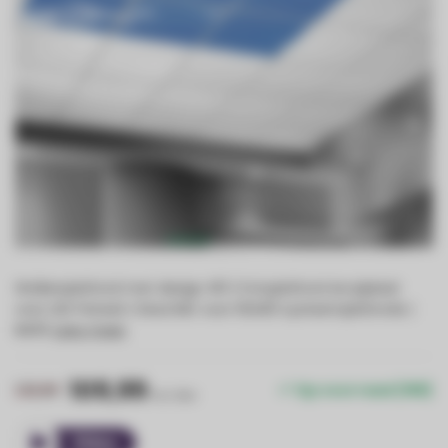
Wolkenplafond met design #3 | Fotoplafond Acrylplaat
voor LED Paneel | Geschikt voor 60x60 systeemplafonds |
IMG5
Lees meer
.
109,99
139,99
Op voorraad (166)
Incl. btw