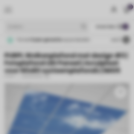
0
MENU
€
Incl. btw
Tot wel
5 jaar garantie
op producten
4.4
/5
PURPL Wolkenplafond met design #3 |
Fotoplafond LED Paneel | Acrylplaat
voor 60x60 systeemplafonds | IMG5
PURPL
(0)