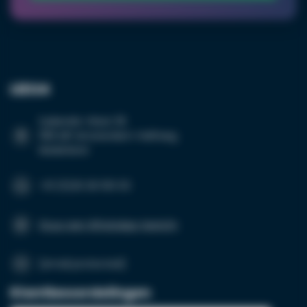
Grotere hoeveelheid
LED24
nodig?
Suikersilo-West 35
1165 MP Amsterdam-Halfweg
Nederland
Naam*
+31 (0)20 26 100 03
Emailadres*
Stuur een WhatsApp-bericht
[email protected]
Telefoonnummer*
Klantbeoordelingen