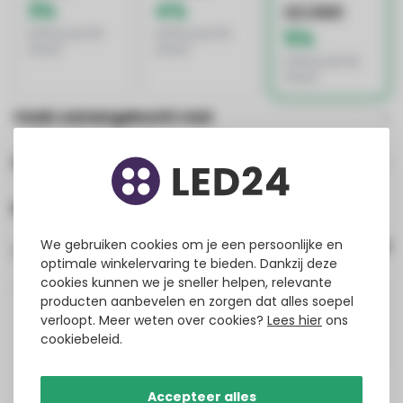
3%
4%
€2.000
korting op het
korting op het
5%
totaal
totaal
korting op het
totaal
Vaak samengekocht met
Gerelateerde producten
Reviews
We gebruiken cookies om je een persoonlijke en
0
review(s)
optimale winkelervaring te bieden. Dankzij deze
cookies kunnen we je sneller helpen, relevante
0%
producten aanbevelen en zorgen dat alles soepel
0%
verloopt. Meer weten over cookies?
Lees hier
ons
0%
cookiebeleid.
0%
0%
Accepteer alles