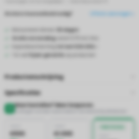
Toevoegen om te vergelijken
Deel dit product
Grotere hoeveelheid nodig?
Offerte aanvragen
Retourneren binnen
30 dagen
Gratis verzending
vanaf €75 incl. btw
Kopersbescherming
tot wel €20.000,-
Tot wel
5 jaar garantie
op producten
Productomschrijving
Specificaties
Meer bestellen? Meer besparen.
Kortingen worden automatisch verrekend bij afrekenen
VANAF
VANAF
BESTE DEAL
€500
€1.000
VANAF