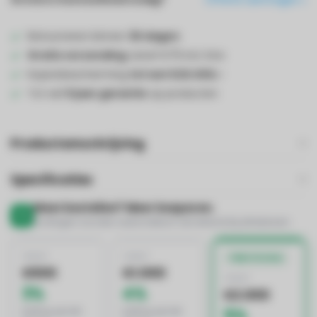
Retourneren binnen
30 dagen
Gratis verzending
vanaf €75 incl. btw
Kopersbescherming
tot wel €20.000,-
Tot wel
5 jaar garantie
op producten
Productomschrijving
Specificaties
Meer bestellen? Meer besparen.
Kortingen worden automatisch verrekend bij afrekenen
VANAF
VANAF
BESTE DEAL
€500
€1.000
VANAF
3%
4%
€2.000
korting op het
korting op het
5%