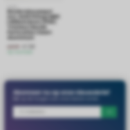
PURPL
Ronde Inbouwspot
incl. GU10 fitting | MR11
| Ø90x41,5mm | IP20 |
Trimless | Ronde
Perforaties | Zwart
Aluminium
€7,99
€8,99
Op voorraad
Abonneer nu op onze nieuwsbrief
Blijf op de hoogte over onze laatste acties