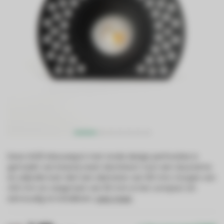
Deze GU10 inbouwspot met ronde design perforaties is
gemaakt van krasvrij zwart aluminium voor een duurzame
en stijlvolle look. Met een diameter van 90 mm, hoogte van
41,5 mm en zaagmaat van 50 mm is het compact en
eenvoudig te installeren.
Lees meer
.