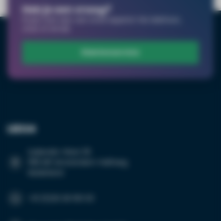
Heb je een vraag?
Praat met een van onze experts! Via telefoon,
chat of email.
Klantenservice
Grotere hoeveelheid
nodig?
LED24
Naam*
Suikersilo-West 35
1165 MP Amsterdam-Halfweg
Nederland
Emailadres*
+31 (0)20 26 100 03