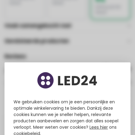
totaal
totaal
korting op het
totaal
Vaak samengekocht met
Gerelateerde producten
Reviews
2
review(s)
100%
0%
0%
0%
We gebruiken cookies om je een persoonlijke en
0%
optimale winkelervaring te bieden. Dankzij deze
cookies kunnen we je sneller helpen, relevante
producten aanbevelen en zorgen dat alles soepel
Fortes Wilton
verloopt. Meer weten over cookies?
Lees hier
ons
Geplaatst op
7/20/2026
Translated from
cookiebeleid.